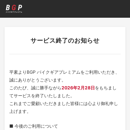
サービス終了のお知らせ
BGP バイクギアプレミアム サービ
平素よりBGP バイクギアプレミアムをご利用いただき、
誠にありがとうございます。
このたび、誠に勝手ながら
2026年2月28日
をもちまし
てサービスを終了いたしました。
これまでご愛顧いただきました皆様には心より御礼申し
上げます。
■ 今後のご利用について