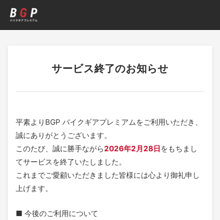
サービス終了のお知らせ
BGP バイクギアプレミアム サービ
平素よりBGP バイクギアプレミアムをご利用いただき、
誠にありがとうございます。
このたび、誠に勝手ながら
2026年2月28日
をもちまし
てサービスを終了いたしました。
これまでご愛顧いただきました皆様には心より御礼申し
上げます。
■ 今後のご利用について