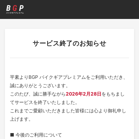
サービス終了のお知らせ
BGP バイクギアプレミアム サービ
平素よりBGP バイクギアプレミアムをご利用いただき、
誠にありがとうございます。
このたび、誠に勝手ながら
2026年2月28日
をもちまし
てサービスを終了いたしました。
これまでご愛顧いただきました皆様には心より御礼申し
上げます。
■ 今後のご利用について