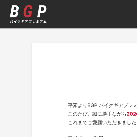
BGP バイクギアプ
平素よりBGP バイクギアプ
このたび、誠に勝手ながら
20
これまでご愛顧いただきました