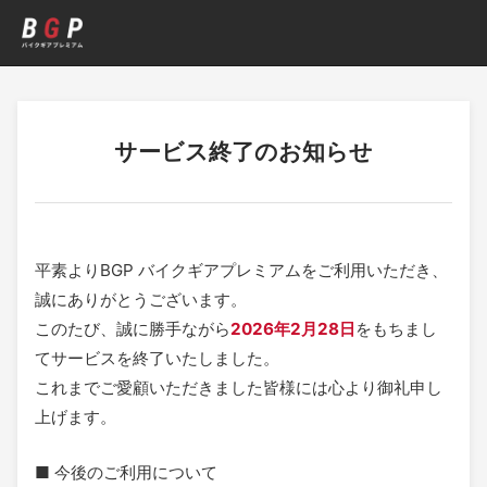
サービス終了のお知らせ
BGP バイクギアプレミアム サービ
平素よりBGP バイクギアプレミアムをご利用いただき、
誠にありがとうございます。
このたび、誠に勝手ながら
2026年2月28日
をもちまし
てサービスを終了いたしました。
これまでご愛顧いただきました皆様には心より御礼申し
上げます。
■ 今後のご利用について