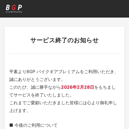
サービス終了のお知らせ
BGP バイクギアプレミアム サービ
平素よりBGP バイクギアプレミアムをご利用いただき、
誠にありがとうございます。
このたび、誠に勝手ながら
2026年2月28日
をもちまし
てサービスを終了いたしました。
これまでご愛顧いただきました皆様には心より御礼申し
上げます。
■ 今後のご利用について